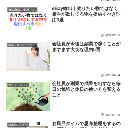
eBay輸出｜売りたい物ではなく
eBay輸出の戦略・戦術
相手が欲してる物を提供すべき理
由3選
2024.02.06
会社員が今後は副業で稼ぐことが
副業・ネットビジネス
ますます大切な理由5選
2023.04.24
会社員が副業で成果を出すなら毎
マインドセット
日の勉強と休日の使い方を変える
こと
2023.01.09
お風呂タイムで思考整理をするの
Mr.Kのつぶやき