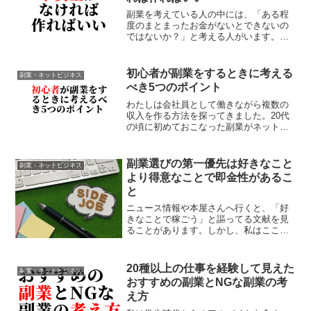
副業を考えている人の中には、「ある程
度のまとまったお金がないとできないの
ではないか？」と考える人がいます。そ
の気持ちは、とてもわかります。なぜな
ら私も昔はそのように思っていたからで
す。しかし、私自身が実行した結果、副
初心者が副業をするときに考える
副業・ネットビジネス
業でお金を稼ぐときに必要...
べき5つのポイント
わたしは会社員として働きながら複数の
収入を作る方法を探ってきました。20代
の頃に初めておこなった副業がネットワ
ークビジネスでした。しかし、友人関係
を壊したり自分の価値を下げてしまった
りした経験から、自分にはネットワーク
副業選びの第一優先は好きなこと
副業・ネットビジネス
ビジネスが向いていない...
より得意なことで即金性があるこ
と
ニュース情報や本屋さんへ行くと、「好
きなことで稼ごう」と謳ってる文献を見
ることがあります。しかし、私はここに
疑問を感じることがあります。それは、
「もし好きなことで稼げなかったら？」
と。お金を稼ぐという目的を達成させる
20種以上の仕事を経験して見えた
副業・ネットビジネス
ためには、好きなことより...
おすすめの副業とNGな副業の考
え方