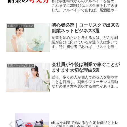
私は学生時代からのアルバイトを含め、
これまでに20種類以上の仕事をしてきま
した。アルバイトであれば、居酒屋やラ
ーメン屋（厨房・ホール）、ティッシュ
のサンプリング配り、お弁当屋さん、引
っ越し屋さん、イベント設営・撤去作
初心者必読｜ローリスクで出来る
副業・ネットビジネス
業、自動販売機の補充スタ...
副業ネットビジネス3選
副業を始めたいと考える人は、どんな副
業が自分に向いているか迷う人は多いで
す。特に初心者であれば、リスクを最小
限に抑えた副業選びが先決ではないでし
ょうか。そこで今回は副業を令和時代に
始める人にとってオススメの最小限にリ
会社員が今後は副業で稼ぐことが
スクを抑えた副業を3つご...
副業・ネットビジネス
ますます大切な理由5選
近年、多くの人が個人での収入を増やす
ことを目指し、副業やフリーランス活動
などの働き方を選択する傾向がありま
す。これは、会社員としての安定した収
入を得ながらも、個人で稼ぐことがます
ます大切になってきているからです。こ
こでは、その理由について5...
eBayを副業で始めるなら定番商品とトレ
ンド商品を組み合わて稼ごう