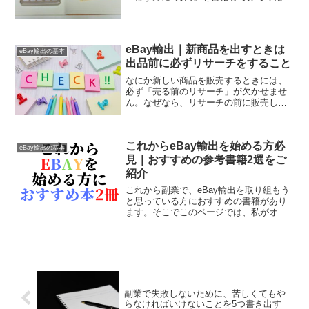
い。なぜでしょうか？ それにはいくつ
か理由があります。そこでこのページで
は、「副業未経験者が月に5万円を目指す
べき2つの理由」につ...
eBay輸出｜新商品を出すときは
eBay輸出の基本
出品前に必ずリサーチをすること
なにか新しい商品を販売するときには、
必ず「売る前のリサーチ」が欠かせませ
ん。なぜなら、リサーチの前に販売して
も売上につながらなければ意味がないか
らです。そこでこのページでは、出品の
基本はリサーチからおこなうことの大切
これからeBay輸出を始める方必
さについて解説していきま...
eBay輸出の基本
見｜おすすめの参考書籍2選をご
紹介
これから副業で、eBay輸出を取り組もう
と思っている方におすすめの書籍があり
ます。そこでこのページでは、私がオス
スメするeBay輸出の書籍を2冊ご紹介し
ます。おすすめ書籍1：1日30分からはじ
める はじめてのeBay（第2版）「eBay輸
出...
副業で失敗しないために、苦しくてもや
らなければいけないことを5つ書き出す