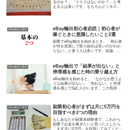
るのか？」「リスクはないのか？」と考
える人は多いです。もちろんビジネスで
すから、そこにはメリットとデメリット
があります。私は7年以上、eBayビジネ
スをしており今でも現役のeBayセラーで
す。これ...
eBay輸出初心者必読｜初心者が
eBay輸出の基本
稼ぐときに意識したいこと2選
副業でeBay輸出を始めるとき、「初心者
が何を意識して取り組めば良いのかわか
らない」と迷う人は多いです。結論、初
心者の方が特に意識するべきことが2つあ
ります。それは「リサーチ」と「出品
数」です。発送業務や顧客対応も重要な
eBay輸出で「結果が出ない」と
eBay輸出の基本
タスクですが、上記の...
停滞感を感じた時の乗り越え方
eBay輸出を始めると、「なかなか思うよ
うな結果が出ない」「売れない」と停滞
感を感じて悩む人がいます。この気持ち
はとても理解できます。初めてチャレン
ジする新しい副業ですから、誰でも最初
から簡単にお金を稼ぐことはできないで
副業初心者がまずは月に5万円を
しょう。なぜなら、も...
eBay輸出の基本
目指すべき2つの理由
もしあなたが副業未経験者で、これから
副業でお金を稼ぎたいと思ったとしたら
「まず月に5万円」を目指してみてくださ