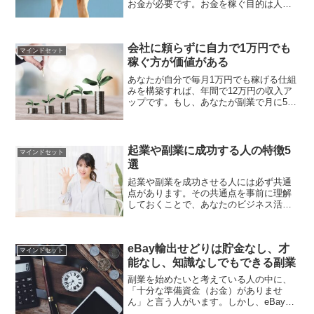
お金が必要です。お金を稼ぐ目的は人そ
れぞれ理由があるでしょう。 自分を幸せ
にするため 家族のため 生活費のため 子
供の養育費のため 老後のため色々な場面
会社に頼らずに自力で1万円でも
で必要とするため...
マインドセット
稼ぐ方が価値がある
あなたが自分で毎月1万円でも稼げる仕組
みを構築すれば、年間で12万円の収入ア
ップです。もし、あなたが副業で月に5万
円を稼げるようになると、年間60万円に
なり、普段の日常生活に少し心のゆとり
が出てくるのではないでしょうか。そこ
で今回は、「会社...
起業や副業に成功する人の特徴5
マインドセット
選
起業や副業を成功させる人には必ず共通
点があります。その共通点を事前に理解
しておくことで、あなたのビジネス活動
は成長していくことでしょう。私はこれ
まで1000人以上の経営者・起業家に会っ
てきました。このページでは、成功して
eBay輸出せどりは貯金なし、才
いる人たちに共通する...
マインドセット
能なし、知識なしでもできる副業
副業を始めたいと考えている人の中に、
「十分な準備資金（お金）がありませ
ん」と言う人がいます。しかし、eBay輸
出せどりの場合は、以下の3つが必要あり