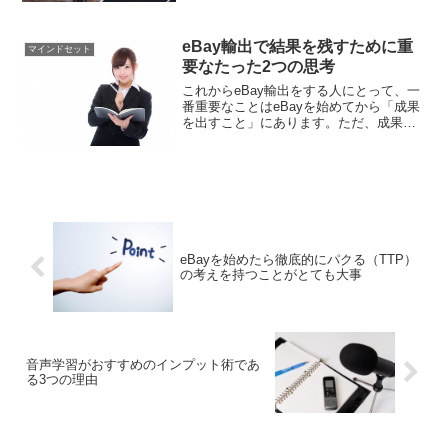
ません。 資金（お金） 人脈 英語力、才
能、スキル上記のすべてが不要です。可
eBay輸出で結果を残すために重
能なら多少のお金...
マインドセット
要なたった2つの思考
これからeBay輸出をする人にとって、一
番重要なことはeBayを始めてから「成果
を出すこと」にあります。ただ、成果の
種類は人によってそれぞれ違います。例
えば、以下のような成果を目指す人がい
るでしょう。・本業にプラスして1万円稼
ぎたい・本業を...
eBayを始めたら徹底的にパクる（TTP）
の考えを持つことがとても大事
音声学習がおすすめのインプット術であ
る3つの理由