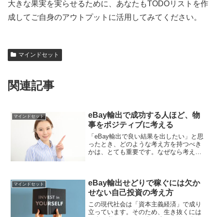
大きな果実を実らせるために、あなたもTODOリストを作
成してご自身のアウトプットに活用してみてください。
マインドセット
関連記事
eBay輸出で成功する人ほど、物
マインドセット
事をポジティブに考える
「eBay輸出で良い結果を出したい」と思
ったとき、どのような考え方を持つべき
かは、とても重要です。なぜなら考え方
がネガティブなままでいると、不安な考
えに陥るからです。一方、ポジティブ思
考の状態でいると、物事を前向きに捉え
eBay輸出せどりで稼ぐには欠か
ることができます。物...
マインドセット
せない自己投資の考え方
この現代社会は「資本主義経済」で成り
立っています。そのため、生き抜くには